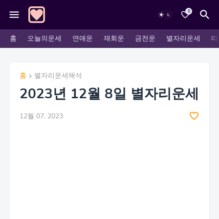
0
홈
오늘의운세
연애운
재회운
금전운
별자리운세
띠
홈
별자리운세해석
2023년 12월 8일 별자리운세
12월 07, 2023