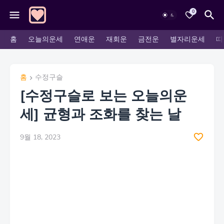
0
홈
오늘의운세
연애운
재회운
금전운
별자리운세
띠
홈
수정구슬
[수정구슬로 보는 오늘의운
세] 균형과 조화를 찾는 날
9월 18, 2023