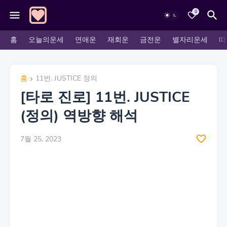
0
홈
오늘의운세
연애운
재회운
금전운
별자리운세
띠
홈
11번. JUSTICE 정의
[타로 진로] 11번. JUSTICE
(정의) 역방향 해석
7월 25, 2023