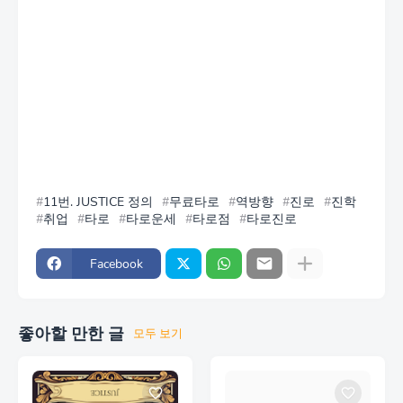
11번. JUSTICE 정의
무료타로
역방향
진로
진학
취업
타로
타로운세
타로점
타로진로
Facebook
좋아할 만한 글
모두 보기